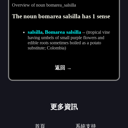
Overview of noun bomarea_salsilla
The noun bomarea salsilla has 1 sense
salsilla
Bomarea salsilla
,
-- (tropical vine
having umbels of small purple flowers and
edible roots sometimes boiled as a potato
substitute; Colombia)
返回 →
更多資訊
首頁
系統支持