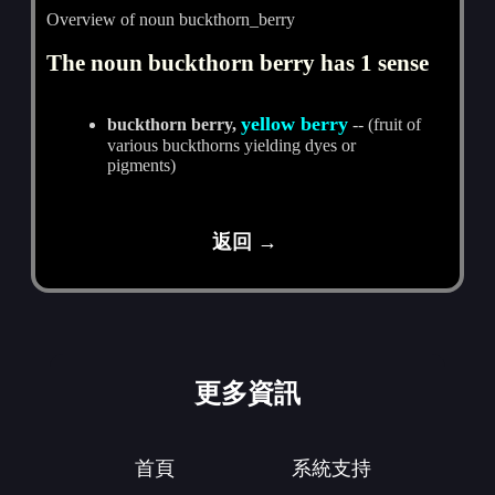
Overview of noun buckthorn_berry
The noun buckthorn berry has 1 sense
yellow berry
buckthorn berry,
-- (fruit of
various buckthorns yielding dyes or
pigments)
返回 →
更多資訊
首頁
系統支持