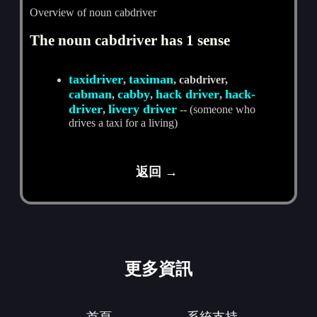
Overview of noun cabdriver
The noun cabdriver has 1 sense
taxidriver
taximan
,
, cabdriver,
cabman
cabby
hack driver
hack-
,
,
,
driver
livery driver
,
-- (someone who
drives a taxi for a living)
返回 →
更多資訊
首頁
系統支持