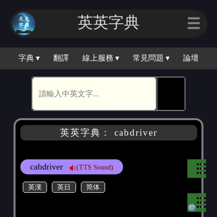
英英字典
☰
字典 ▾
翻譯
線上服務 ▾
常見問題 ▾
論壇
🕵
英英字典： cabdriver
cabdriver
(TTS Sound)
英漢
英日
简体