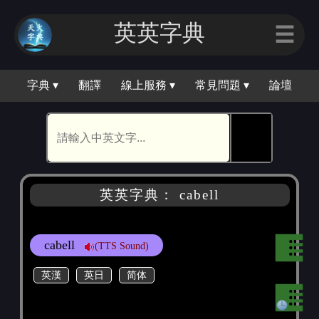
英英字典
☰
字典 ▾
翻譯
線上服務 ▾
常見問題 ▾
論壇
🕵
英英字典： cabell
cabell
(TTS Sound)
英漢
英日
简体