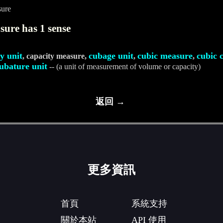
sure
ure has 1 sense
y unit
cubage unit
cubic measure
cubic 
, capacity measure,
,
,
ubature unit
-- (a unit of measurement of volume or capacity)
返回 →
更多資訊
首頁
系統支持
關於本站
API 使用