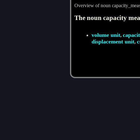
Overview of noun capacity_mea
The noun capacity meas
volume unit
capacit
,
displacement unit
c
,