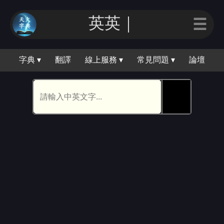
英英｜
☰
字典 ▾
翻譯
線上服務 ▾
常見問題 ▾
論壇
🕵