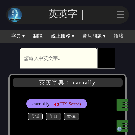
英英｜
☰
字典 ▾
翻譯
線上服務 ▾
常見問題 ▾
論壇
🕵
英英字典： carnally
carnally
(TTS Sound)
英漢
英日
简体