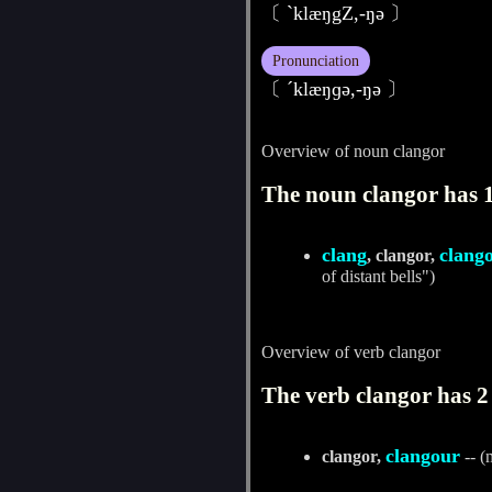
〔 ˋklæŋgZ,-ŋә 〕
Pronunciation
〔 ˊklæŋɡә,-ŋә 〕
Overview of noun clangor
The noun clangor has 1
clang
clang
, clangor,
of distant bells")
Overview of verb clangor
The verb clangor has 2
clangour
clangor,
-- (