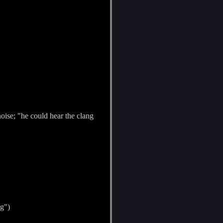
noise; "he could hear the clang
ng")