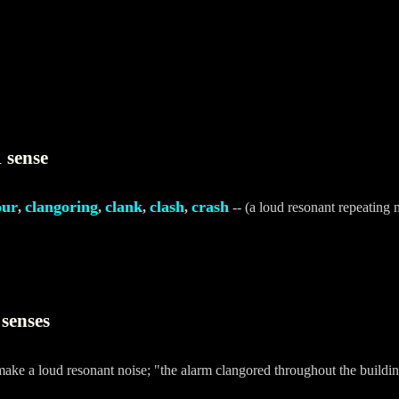
 sense
our
clangoring
clank
clash
crash
,
,
,
,
-- (a loud resonant repeating 
 senses
make a loud resonant noise; "the alarm clangored throughout the buildi