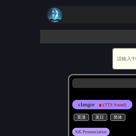
clangor
(TTS Sound)
英漢
英日
简体
KK Pronunciation