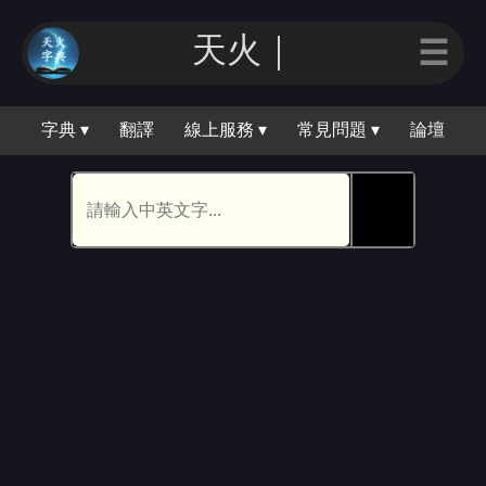
天火｜
☰
字典 ▾
翻譯
線上服務 ▾
常見問題 ▾
論壇
🕵