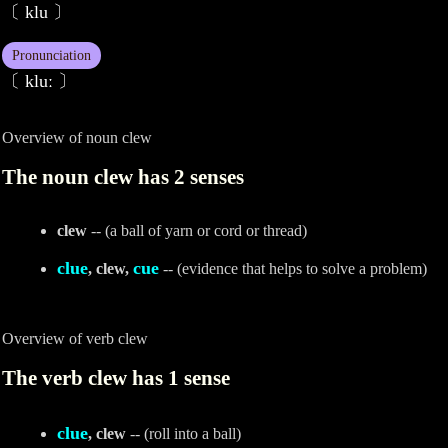
〔 klu 〕
Pronunciation
〔 kluː 〕
Overview of noun clew
The noun clew has 2 senses
clew
-- (a ball of yarn or cord or thread)
clue
cue
, clew,
-- (evidence that helps to solve a problem)
Overview of verb clew
The verb clew has 1 sense
clue
, clew
-- (roll into a ball)