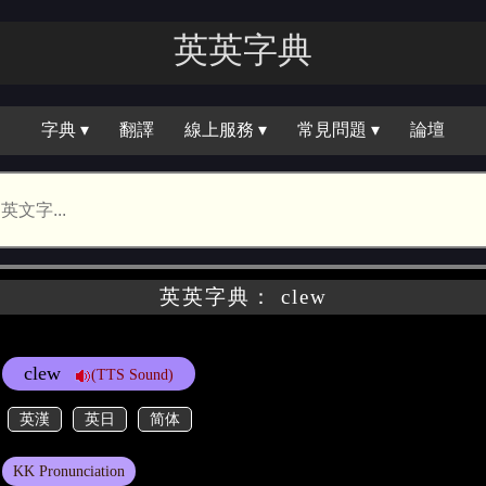
英英字典
字典 ▾
翻譯
線上服務 ▾
常見問題 ▾
論壇
英英字典： clew
clew
(TTS Sound)
英漢
英日
简体
KK Pronunciation