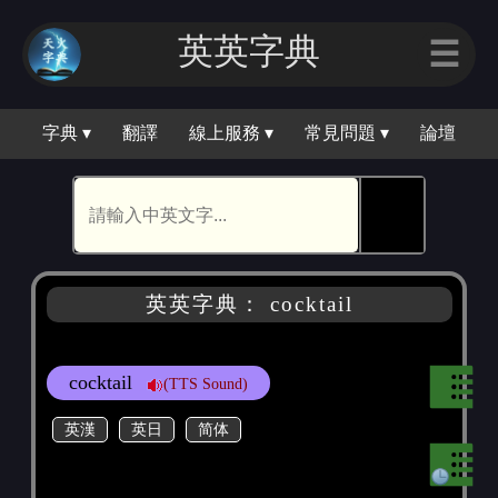
英英字典
☰
字典 ▾
翻譯
線上服務 ▾
常見問題 ▾
論壇
🕵
英英字典： cocktail
cocktail
(TTS Sound)
英漢
英日
简体