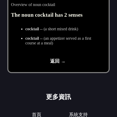
Overview of noun cocktail
The noun cocktail has 2 senses
cocktail
-- (a short mixed drink)
cocktail
-- (an appetizer served as a first
course at a meal)
返回 →
更多資訊
首頁
系統支持