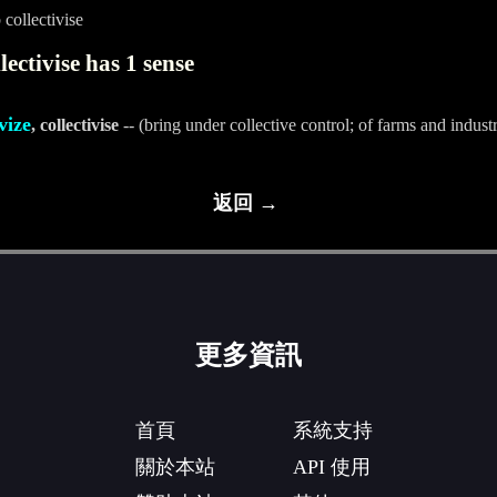
collectivise
lectivise has 1 sense
vize
, collectivise
-- (bring under collective control; of farms and industr
返回 →
更多資訊
首頁
系統支持
關於本站
API 使用