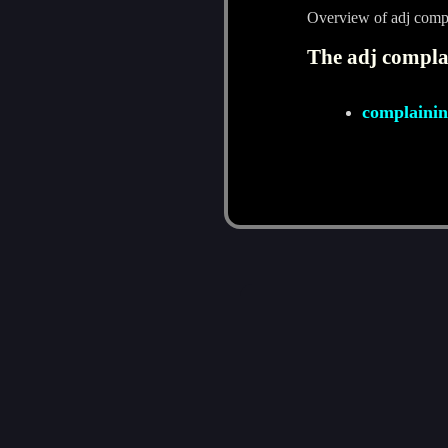
Overview of adj compl
The adj complai
complainin