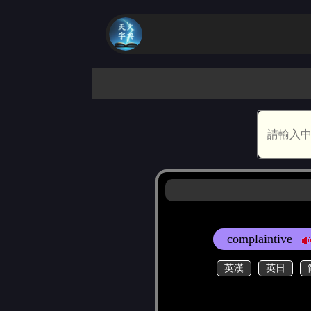
complaintive
英漢
英日