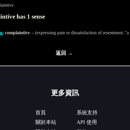
aintive
ntive has 1 sense
g
, complaintive
-- (expressing pain or dissatisfaction of resentment; "
返回 →
更多資訊
首頁
系統支持
關於本站
API 使用