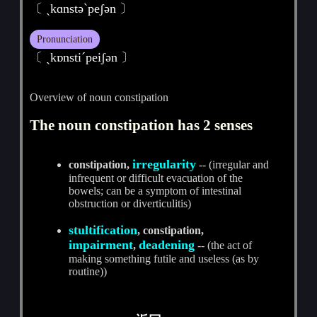
〔 ˏkɑnstәˋpeʃәn 〕
Pronunciation
〔 ˏkɒnstiˊpeiʃәn 〕
Overview of noun constipation
The noun constipation has 2 senses
irregularity
constipation,
-- (irregular and
infrequent or difficult evacuation of the
bowels; can be a symptom of intestinal
obstruction or diverticulitis)
stultification
, constipation,
impairment
deadening
,
-- (the act of
making something futile and useless (as by
routine))