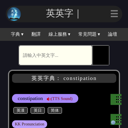
英英字｜
☰
字典 ▾
翻譯
線上服務 ▾
常見問題 ▾
論壇
🕵
英英字典： constipation
constipation
(TTS Sound)
英漢
英日
简体
KK Pronunciation