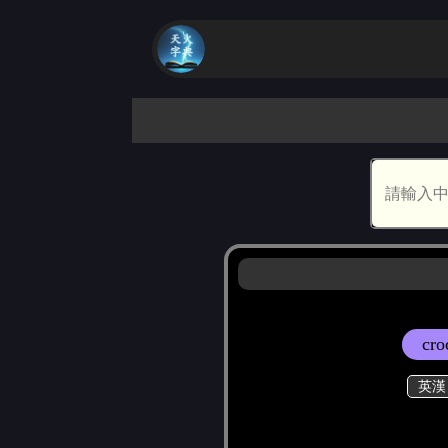
cro
英漢