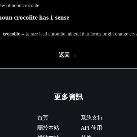
ew of noun crocolite
oun crocolite has 1 sense
crocolite
-- (a rare lead chromite mineral that forms bright orange crys
返回 →
更多資訊
首頁
系統支持
關於本站
API 使用