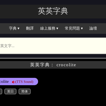
英英字典
字典 ▾
翻譯
線上服務 ▾
常見問題 ▾
論壇
英英字典： crocolite
colite
(TTS Sound)
英日
简体