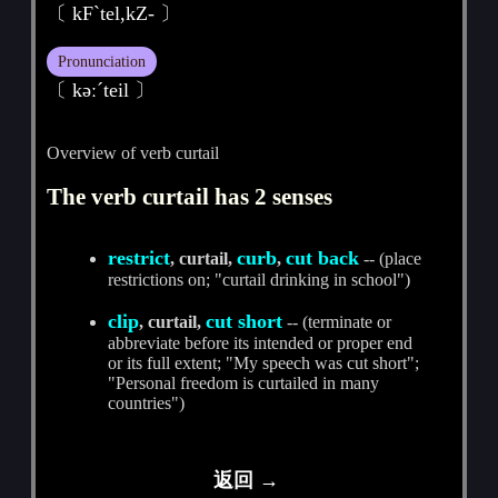
〔 kFˋtel,kZ- 〕
Pronunciation
〔 kәːˊteil 〕
Overview of verb curtail
The verb curtail has 2 senses
restrict
curb
cut back
, curtail,
,
-- (place
restrictions on; "curtail drinking in school")
clip
cut short
, curtail,
-- (terminate or
abbreviate before its intended or proper end
or its full extent; "My speech was cut short";
"Personal freedom is curtailed in many
countries")
返回 →