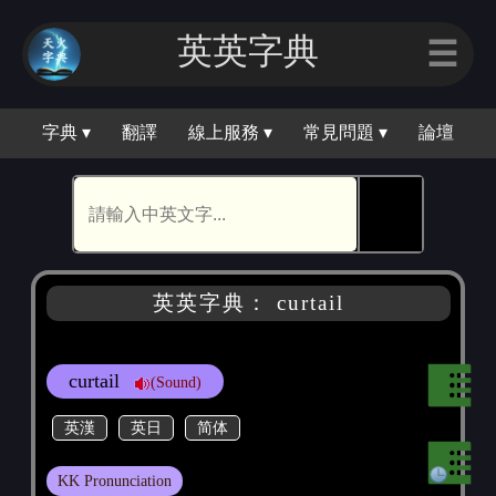
英英字典
☰
字典 ▾
翻譯
線上服務 ▾
常見問題 ▾
論壇
🕵
英英字典： curtail
curtail
(Sound)
英漢
英日
简体
KK Pronunciation