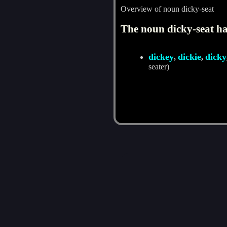
Overview of noun dicky-seat
The noun dicky-seat ha
dickey
dickie
dicky
,
,
seater)