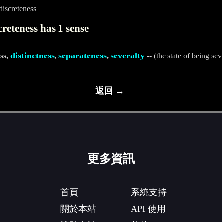
iscreteness
reteness has 1 sense
distinctness
separateness
severalty
ess,
,
,
-- (the state of being sev
返回 →
更多資訊
首頁
系統支持
關於本站
API 使用