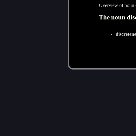
Overview of noun d
The noun disc
discreten