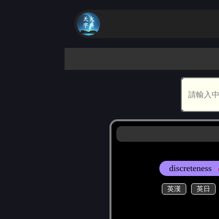
discreteness
英漢
英日