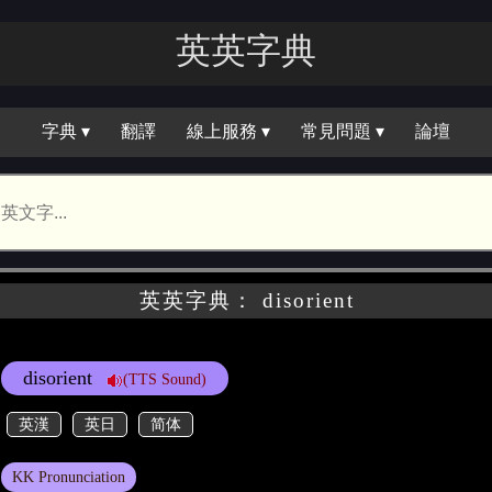
英英字典
字典 ▾
翻譯
線上服務 ▾
常見問題 ▾
論壇
英英字典： disorient
disorient
(TTS Sound)
英漢
英日
简体
KK Pronunciation