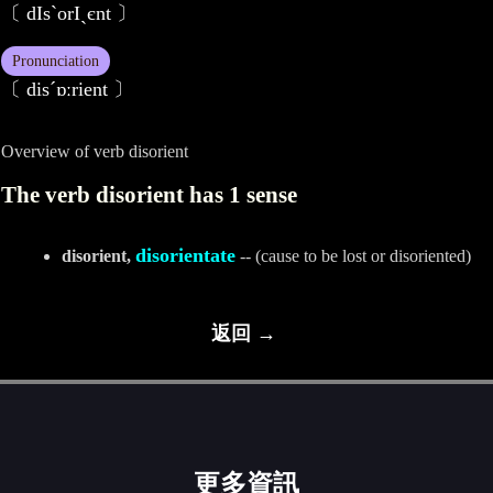
〔 dIsˋorIˏєnt 〕
Pronunciation
〔 disˊɒːrient 〕
Overview of verb disorient
The verb disorient has 1 sense
disorientate
disorient,
-- (cause to be lost or disoriented)
返回 →
更多資訊