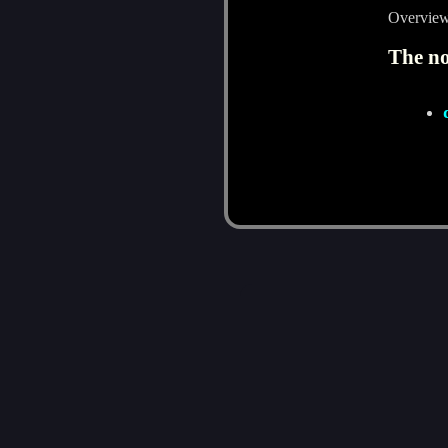
Overview
The no