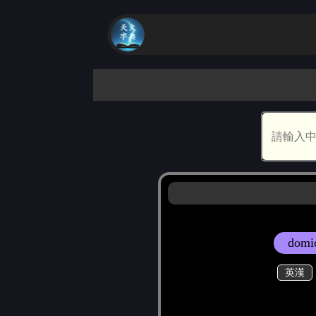
domic
英漢