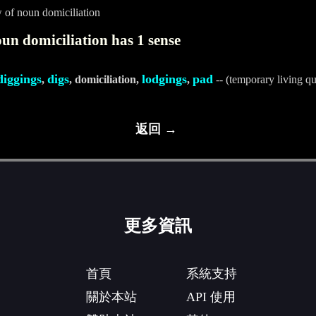
 of noun domiciliation
un domiciliation has 1 sense
diggings
digs
lodgings
pad
,
, domiciliation,
,
-- (temporary living qu
返回 →
更多資訊
首頁
系統支持
關於本站
API 使用