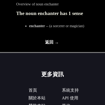
Overview of noun enchanter
The noun enchanter has 1 sense
enchanter
-- (a sorcerer or magician)
返回 →
更多資訊
首頁
系統支持
關於本站
API 使用