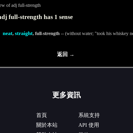
w of adj full-strength
dj full-strength has 1 sense
neat
straight
,
, full-strength
-- (without water; "took his whiskey n
返回 →
更多資訊
首頁
系統支持
關於本站
API 使用