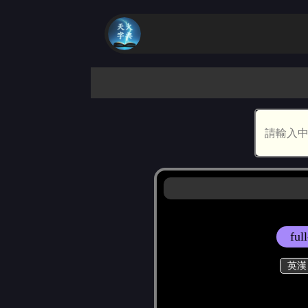
ful
英漢