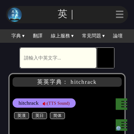
英｜
☰
字典 ▾
翻譯
線上服務 ▾
常見問題 ▾
論壇
🕵
英英字典： hitchrack
hitchrack
(TTS Sound)
英漢
英日
简体