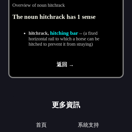
Overview of noun hitchrack
The noun hitchrack has 1 sense
hitching bar
hitchrack,
-- (a fixed
horizontal rail to which a horse can be
hitched to prevent it from straying)
返回 →
更多資訊
首頁
系統支持