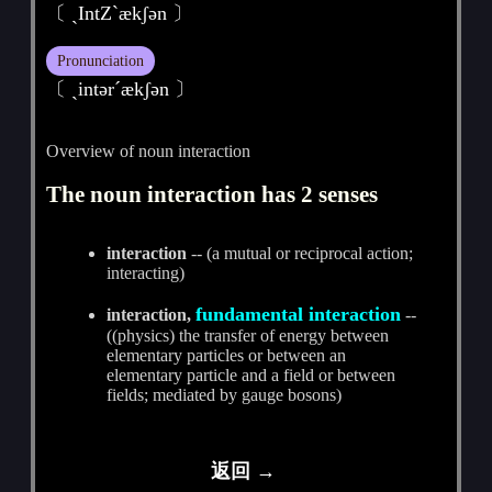
〔 ˏIntZˋækʃәn 〕
Pronunciation
〔 ˏintәrˊækʃәn 〕
Overview of noun interaction
The noun interaction has 2 senses
interaction
-- (a mutual or reciprocal action;
interacting)
fundamental interaction
interaction,
--
((physics) the transfer of energy between
elementary particles or between an
elementary particle and a field or between
fields; mediated by gauge bosons)
返回 →