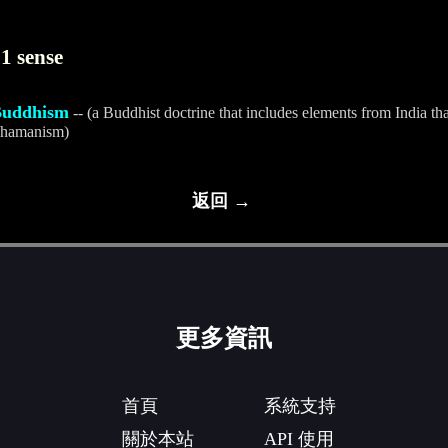
1 sense
Buddhism
-- (a Buddhist doctrine that includes elements from India th
 shamanism)
返回 →
更多資訊
首頁
系統支持
關於本站
API 使用