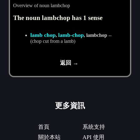
Overview of noun lambchop
The noun lambchop has 1 sense
lamb chop
lamb-chop
,
, lambchop
--
(chop cut from a lamb)
返回 →
更多資訊
首頁
系統支持
關於本站
API 使用