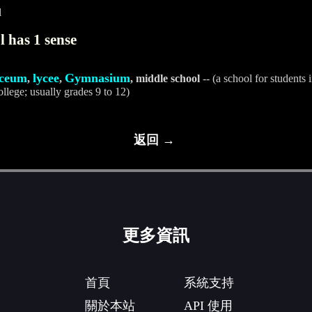
l
 has 1 sense
yceum
lycee
Gymnasium
,
,
, middle school
-- (a school for students
llege; usually grades 9 to 12)
返回 →
更多資訊
首頁
系統支持
關於本站
API 使用