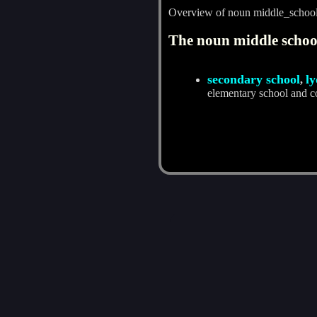
Overview of noun middle_schoo
The noun middle school
secondary school
l
,
elementary school and co