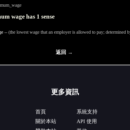
nimum_wage
um wage has 1 sense
ge
-- (the lowest wage that an employer is allowed to pay; determined b
返回 →
更多資訊
首頁
系統支持
關於本站
API 使用