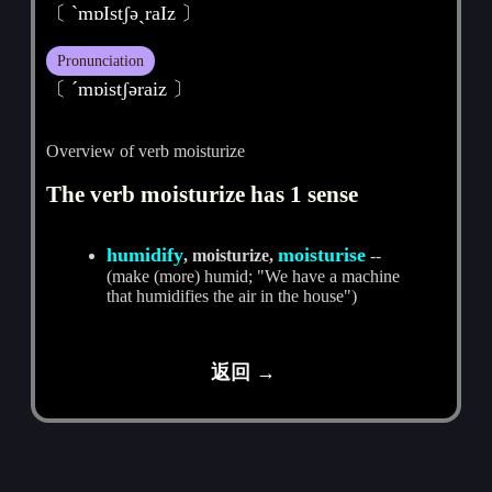
〔 ˋmɒIstʃәˏraIz 〕
Pronunciation
〔 ˊmɒistʃәraiz 〕
Overview of verb moisturize
The verb moisturize has 1 sense
humidify
moisturise
, moisturize,
--
(make (more) humid; "We have a machine
that humidifies the air in the house")
返回 →