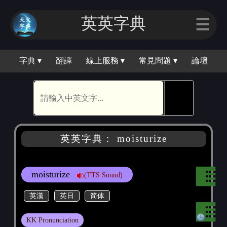
英英字典
☰
字典 ▾
翻譯
線上服務 ▾
常見問題 ▾
論壇
🕵
英英字典： moisturize
moisturize
(TTS Sound)
英漢
英日
简体
KK Pronunciation