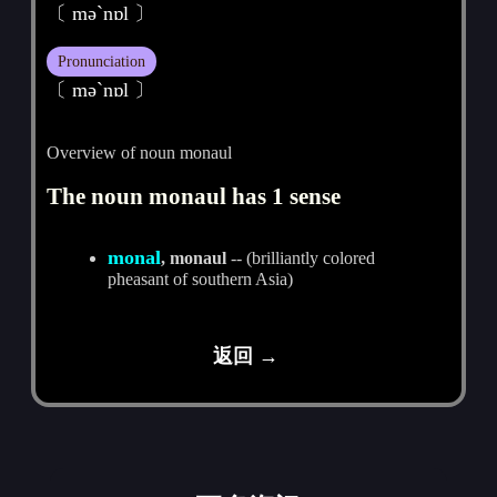
〔 mә`nɒl 〕
Pronunciation
〔 mәˋnɒl 〕
Overview of noun monaul
The noun monaul has 1 sense
monal
, monaul
-- (brilliantly colored
pheasant of southern Asia)
返回 →