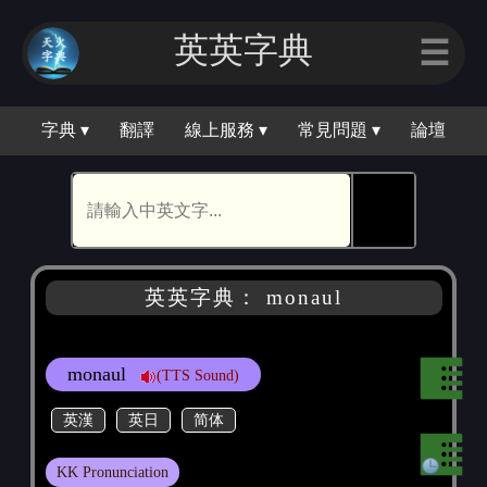
英英字典
☰
字典 ▾
翻譯
線上服務 ▾
常見問題 ▾
論壇
🕵
英英字典： monaul
monaul
(TTS Sound)
英漢
英日
简体
KK Pronunciation