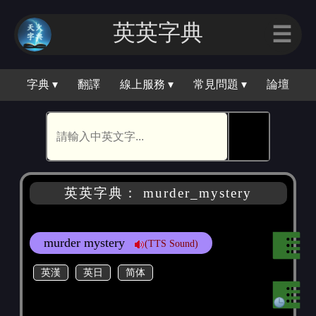
英英字典
☰
字典 ▾
翻譯
線上服務 ▾
常見問題 ▾
論壇
🕵
英英字典： murder_mystery
murder mystery
(TTS Sound)
英漢
英日
简体