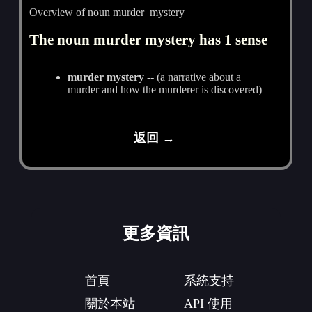
Overview of noun murder_mystery
The noun murder mystery has 1 sense
murder mystery
-- (a narrative about a
murder and how the murderer is discovered)
返回 →
更多資訊
首頁
系統支持
關於本站
API 使用