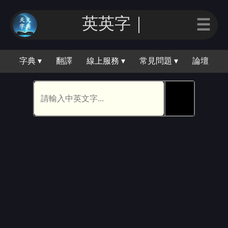
英英｜
☰
字典 ▾
翻譯
線上服務 ▾
常見問題 ▾
論壇
🕵