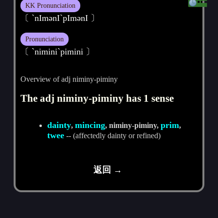
KK Pronunciation
〔 `nImәnI`pImәnI 〕
Pronunciation
〔 ˋniminiˋpimini 〕
Overview of adj niminy-piminy
The adj niminy-piminy has 1 sense
dainty
mincing
prim
,
, niminy-piminy,
,
twee
-- (affectedly dainty or refined)
返回 →