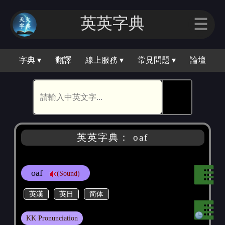
英英字典
☰
字典 ▾
翻譯
線上服務 ▾
常見問題 ▾
論壇
🕵
英英字典： oaf
oaf
(Sound)
英漢
英日
简体
KK Pronunciation