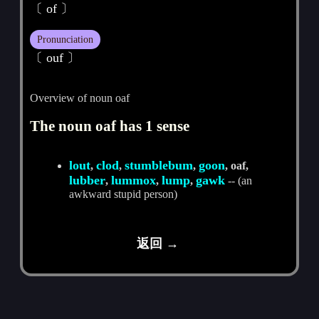
〔 of 〕
Pronunciation
〔 ouf 〕
Overview of noun oaf
The noun oaf has 1 sense
lout
clod
stumblebum
goon
,
,
,
, oaf,
lubber
lummox
lump
gawk
,
,
,
-- (an
awkward stupid person)
返回 →