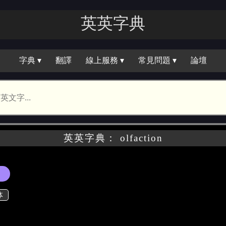
英英字｜
字典 ▾
翻譯
線上服務 ▾
常見問題 ▾
論壇
英英字典： olfaction
体