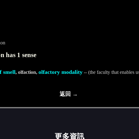
ion
n has 1 sense
f smell
olfactory modality
, olfaction,
-- (the faculty that enables u
返回 →
更多資訊