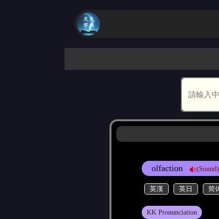
olfaction
(Sound)
英漢
英日
简
KK Pronunciation