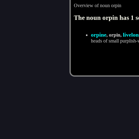
Overview of noun orpin
The noun orpin has 1 s
orpine
livelon
, orpin,
heads of small purplish-