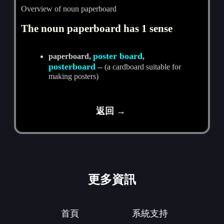
Overview of noun paperboard
The noun paperboard has 1 sense
poster board
paperboard,
,
posterboard
-- (a cardboard suitable for
making posters)
返回 →
更多資訊
首頁
系統支持