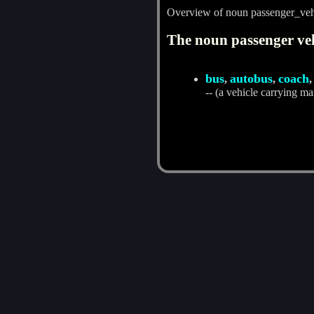
Overview of noun passenger_veh
The noun passenger veh
bus
autobus
coach
,
,
-- (a vehicle carrying m