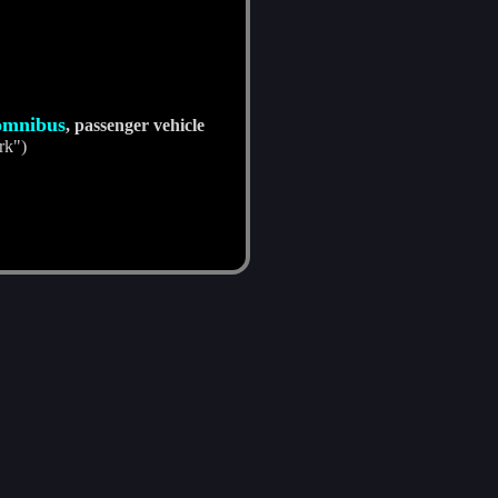
omnibus
, passenger vehicle
rk")