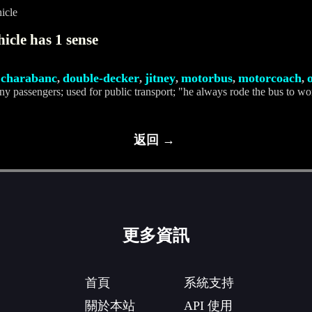
icle
icle has 1 sense
charabanc
double-decker
jitney
motorbus
motorcoach
,
,
,
,
,
,
any passengers; used for public transport; "he always rode the bus to wo
返回 →
更多資訊
首頁
系統支持
關於本站
API 使用