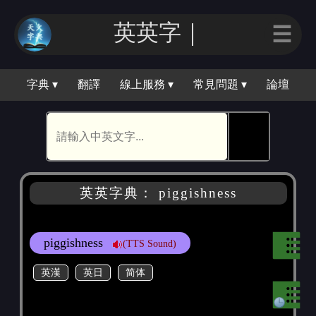
英英字｜
☰
字典 ▾
翻譯
線上服務 ▾
常見問題 ▾
論壇
🕵
英英字典： piggishness
piggishness
(TTS Sound)
英漢
英日
简体