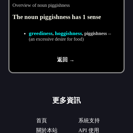
Overview of noun piggishness
The noun piggishness has 1 sense
greediness
hoggishness
,
, piggishness
--
(an excessive desire for food)
返回 →
更多資訊
首頁
系統支持
關於本站
API 使用