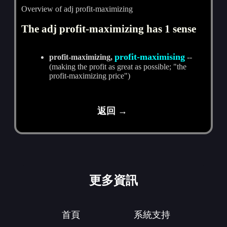
Overview of adj profit-maximizing
The adj profit-maximizing has 1 sense
profit-maximising
profit-maximizing,
--
(making the profit as great as possible; "the
profit-maximizing price")
返回 →
更多資訊
首頁
系統支持