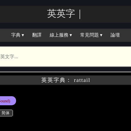
英英｜
字典 ▾
翻譯
線上服務 ▾
常見問題 ▾
論壇
英英字典： rattail
Sound)
简体