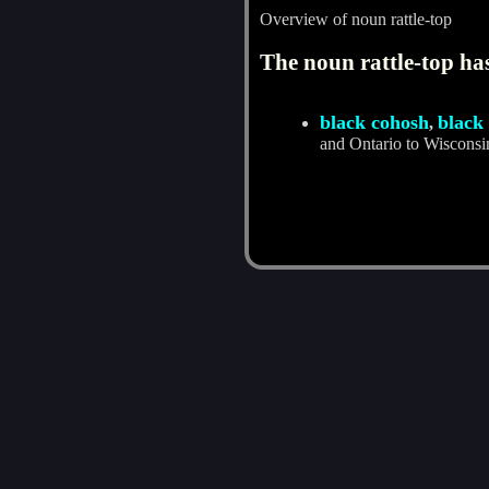
Overview of noun rattle-top
The noun rattle-top has
black cohosh
black
,
and Ontario to Wisconsi