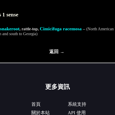
 1 sense
 snakeroot
Cimicifuga racemosa
, rattle-top,
-- (North American
n and south to Georgia)
返回 →
更多資訊
首頁
系統支持
關於本站
API 使用