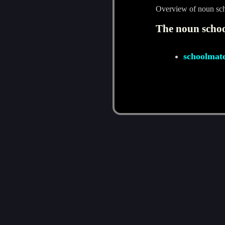
Overview of noun sc
The noun schoo
schoolmat