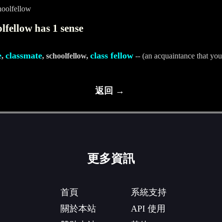
hoolfellow
lfellow has 1 sense
e
classmate
class fellow
,
, schoolfellow,
-- (an acquaintance that you
返回 →
更多資訊
首頁
系統支持
關於本站
API 使用