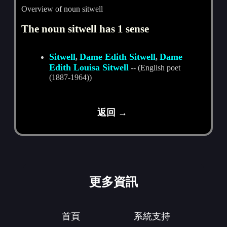
Overview of noun sitwell
The noun sitwell has 1 sense
Sitwell
Dame Edith Sitwell
Dame
,
,
Edith Louisa Sitwell
-- (English poet
(1887-1964))
返回 →
更多資訊
首頁
系統支持