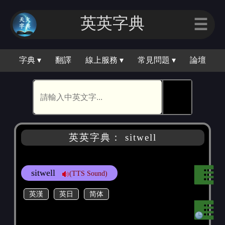
英英字典
☰
字典 ▾
翻譯
線上服務 ▾
常見問題 ▾
論壇
🕵
英英字典： sitwell
sitwell
(TTS Sound)
英漢
英日
简体