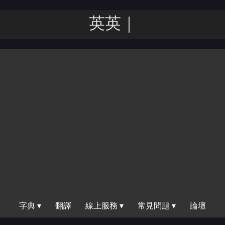
英英｜
字典 ▾
翻譯
線上服務 ▾
常見問題 ▾
論壇