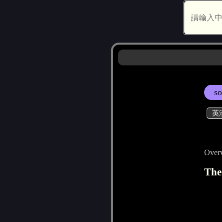
s
英
Overv
The