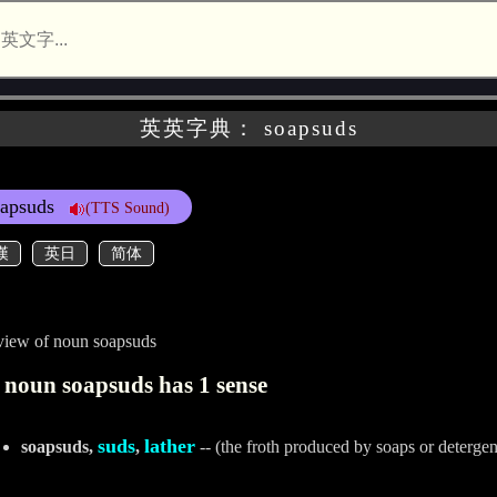
英英字典： soapsuds
oapsuds
(TTS Sound)
漢
英日
简体
iew of noun soapsuds
 noun soapsuds has 1 sense
suds
lather
soapsuds,
,
-- (the froth produced by soaps or detergen