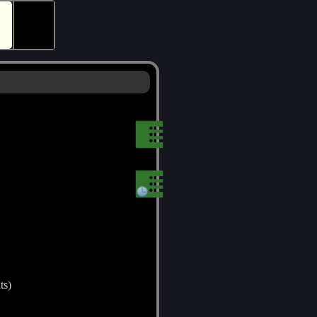
🕵
ts)