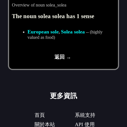
Overview of noun solea_solea
The noun solea solea has 1 sense
European sole
Solea solea
,
-- (highly
valued as food)
返回 →
更多資訊
首頁
系統支持
關於本站
API 使用