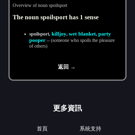
Overview of noun spoilsport
The noun spoilsport has 1 sense
killjoy
wet blanket
party
spoilsport,
,
,
pooper
-- (someone who spoils the pleasure
of others)
返回 →
更多資訊
首頁
系統支持