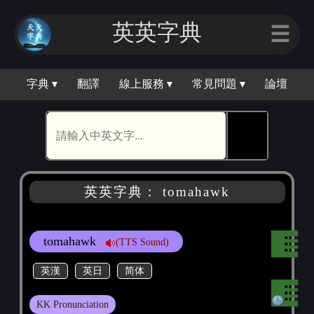
英英字典
☰
字典 ▾
翻譯
線上服務 ▾
常見問題 ▾
論壇
🕵
英英字典： tomahawk
tomahawk
(TTS Sound)
英漢
英日
简体
KK Pronunciation