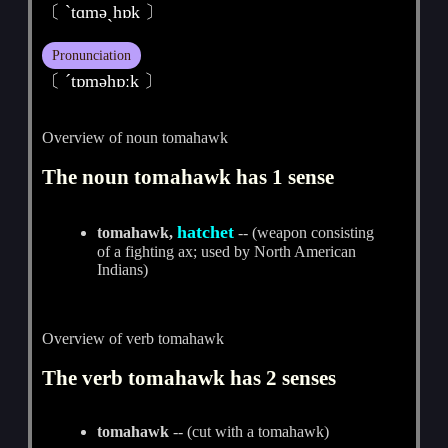
〔 ˋtɑmәˏhɒk 〕
Pronunciation
〔 ˊtɒmәhɒːk 〕
Overview of noun tomahawk
The noun tomahawk has 1 sense
hatchet
tomahawk,
-- (weapon consisting
of a fighting ax; used by North American
Indians)
Overview of verb tomahawk
The verb tomahawk has 2 senses
tomahawk
-- (cut with a tomahawk)