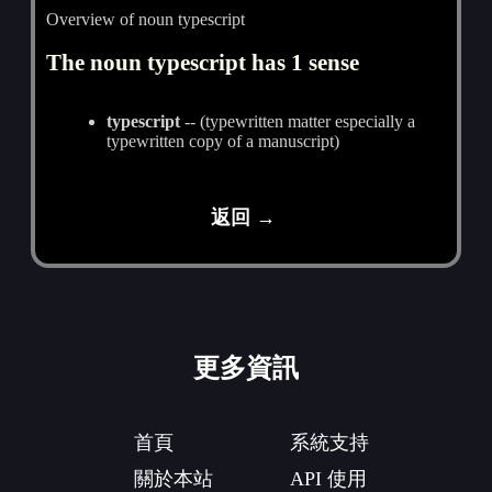
Overview of noun typescript
The noun typescript has 1 sense
typescript
-- (typewritten matter especially a
typewritten copy of a manuscript)
返回 →
更多資訊
首頁
系統支持
關於本站
API 使用