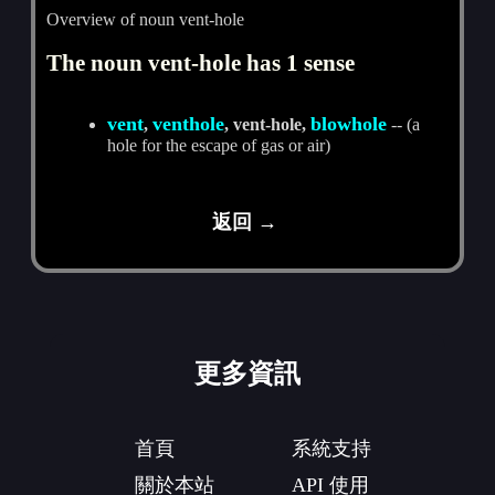
Overview of noun vent-hole
The noun vent-hole has 1 sense
vent
venthole
blowhole
,
, vent-hole,
-- (a
hole for the escape of gas or air)
返回 →
更多資訊
首頁
系統支持
關於本站
API 使用