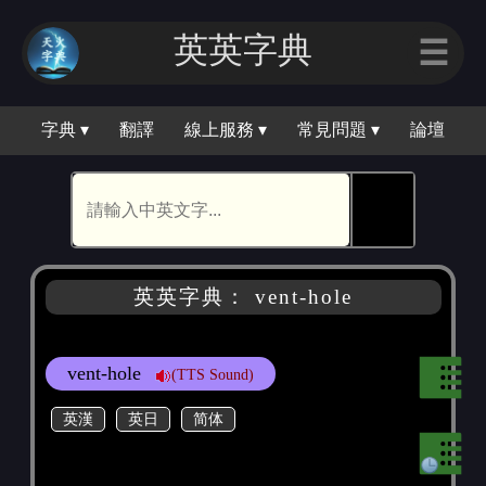
英英字典
☰
字典 ▾
翻譯
線上服務 ▾
常見問題 ▾
論壇
🕵
英英字典： vent-hole
vent-hole
(TTS Sound)
英漢
英日
简体