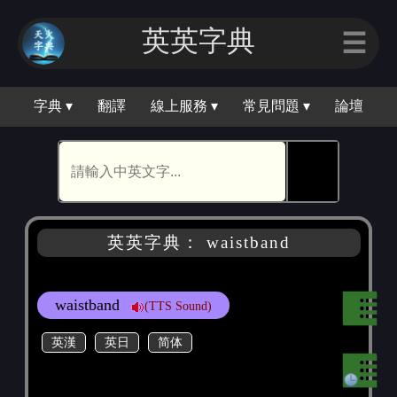
英英字典
☰
字典 ▾
翻譯
線上服務 ▾
常見問題 ▾
論壇
🕵
英英字典： waistband
waistband
(TTS Sound)
英漢
英日
简体